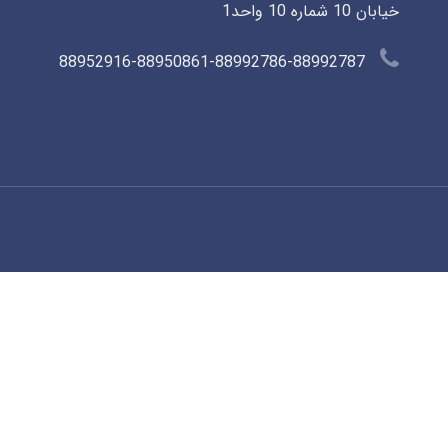
خیابان 10 شماره 10 واحد1
88952916-88950861-88992786-88992787