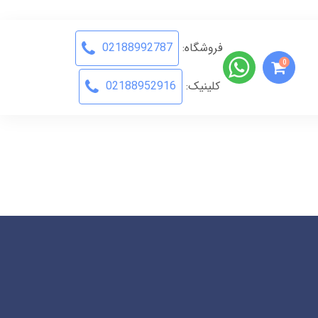
فروشگاه:
02188992787
0
کلینیک:
02188952916