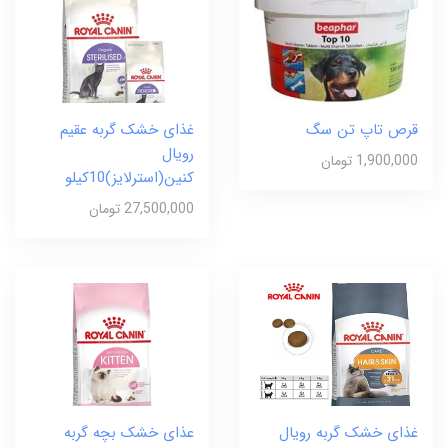
قرص تاپ تن سگ
غذای خشک گربه عقیم
رویال
1,900,000 تومان
کنین(استرلایز)10کیلو
27,500,000 تومان
غذای خشک گربه رویال
عذای خشک بچه گربه