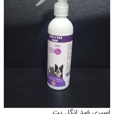
اسپری ضد انگل پت