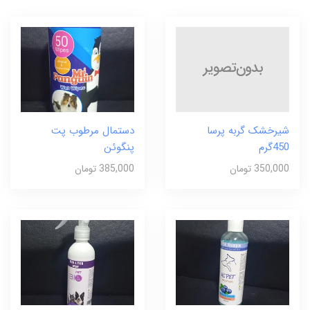
شیرخشک گربه پرسا
دستمال مرطوب پت
450گرم
پنگوئن
350,000 تومان
385,000 تومان