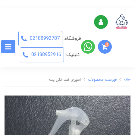
فروشگاه:
02188992787
0
کلینیک:
02188952916
خانه
فهرست محصولات
اسپری ضد انگل پت