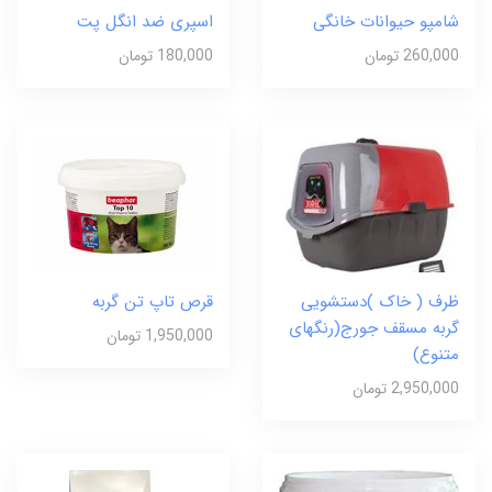
شامپو حیوانات خانگی
اسپری ضد انگل پت
260,000 تومان
180,000 تومان
ظرف ( خاک )دستشویی
قرص تاپ تن گربه
گربه مسقف جورج(رنگهای
1,950,000 تومان
متنوع)
2,950,000 تومان