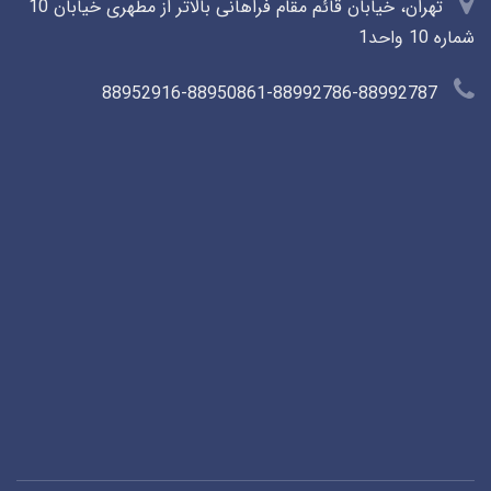
تهران، خیابان قائم مقام فراهانی بالاتر از مطهری خیابان 10
شماره 10 واحد1
88952916-88950861-88992786-88992787