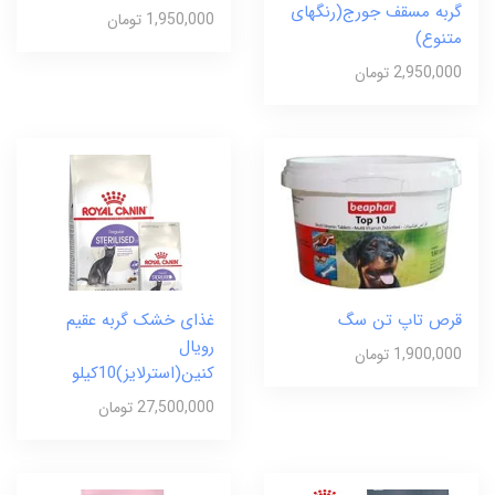
گربه مسقف جورج(رنگهای
1,950,000 تومان
متنوع)
2,950,000 تومان
قرص تاپ تن سگ
غذای خشک گربه عقیم
رویال
1,900,000 تومان
کنین(استرلایز)10کیلو
27,500,000 تومان