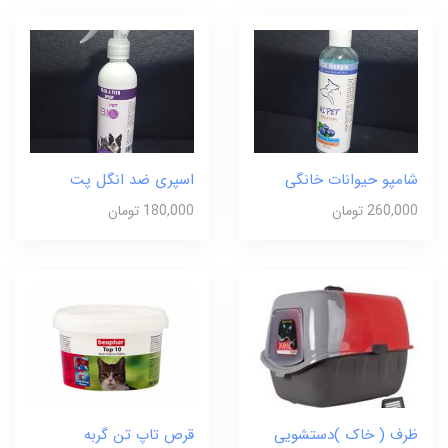
شامپو حیوانات خانگی
اسپری ضد انگل پت
260,000 تومان
180,000 تومان
ظرف ( خاک )دستشویی
قرص تاپ تن گربه