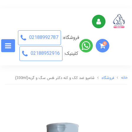
فروشگاه:
02188992787
0
کلینیک:
02188952916
خانه
فروشگاه
شامپو ضد کک و کنه دکتر هَس سگ و گربه(330ml)