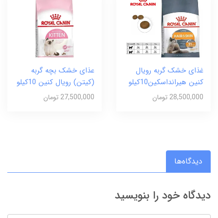
غذای خشک گربه رویال
عذای خشک بچه گربه
کنین هیرانداسکین10کیلو
(کیتن) رویال کنین 10کیلو
28,500,000 تومان
27,500,000 تومان
دیدگاه‌ها
دیدگاه خود را بنویسید