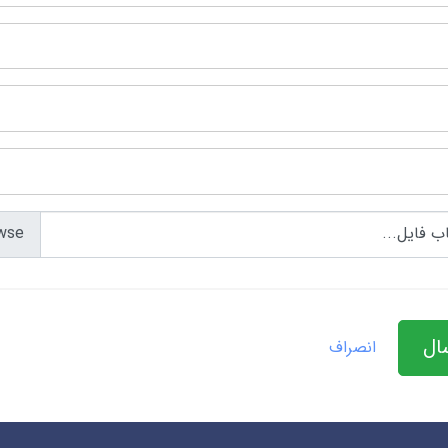
ب فایل...
ال
انصراف