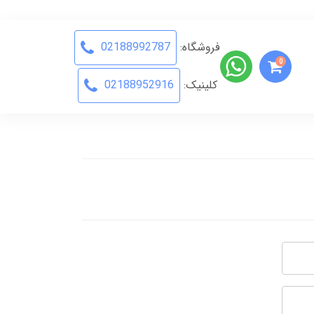
فروشگاه:
02188992787
0
کلینیک:
02188952916