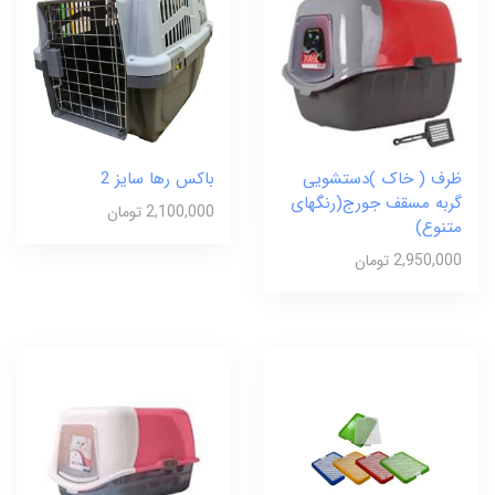
ظرف ( خاک )دستشویی
باکس رها سایز 2
گربه مسقف جورج(رنگهای
2,100,000 تومان
متنوع)
2,950,000 تومان