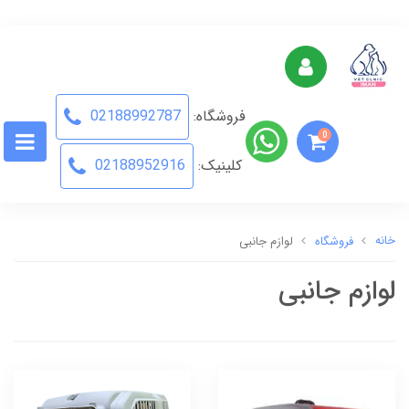
فروشگاه:
02188992787
0
کلینیک:
02188952916
خانه
فروشگاه
لوازم جانبی
لوازم جانبی