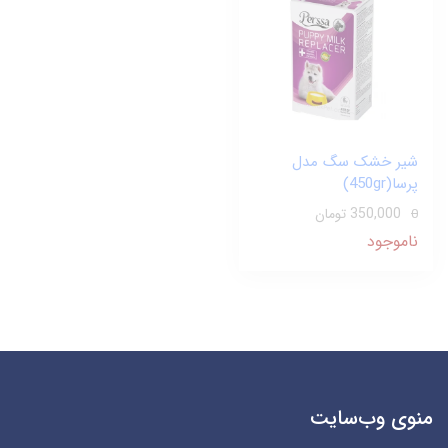
شیر خشک سگ مدل
پرسا(450gr)
350,000 تومان
0
ناموجود
منوی وب‌سایت