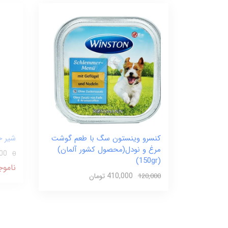
کنسرو وینستون سگ با طعم گوشت
شیر خ
مرغ و نودل(محصول کشور آلمان)
,000
0
(150gr)
ناموج
410,000 تومان
120,000