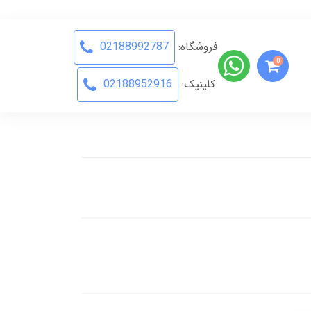
فروشگاه:
02188992787
0
کلینیک:
02188952916