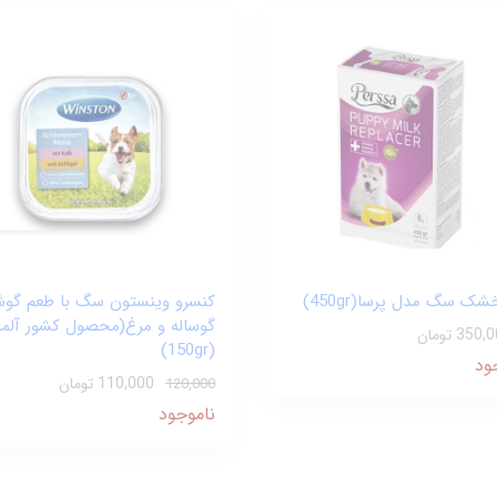
شک سگ مدل پرسا(450gr)
کنسرو وینستون سگ با طعم گو
گوساله و مرغ(محصول کشور آلما
350 تومان
(150gr)
ود
110,000 تومان
120,000
ناموجود