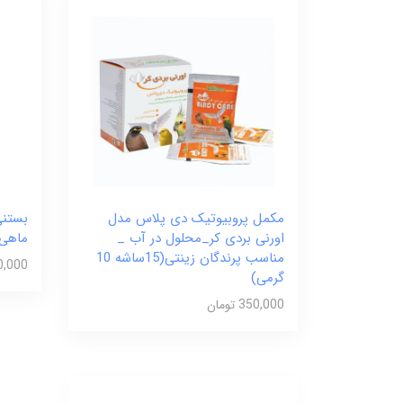
مکمل پروبیوتیک دی پلاس مدل
بستنی
اورنی بردی کر_محلول در آب _
ماهی - 1 عددی
مناسب پرندگان زینتی(15ساشه 10
80,000 تو
گرمی)
350,000 تومان