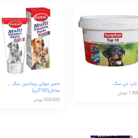
تاپ تن سگ
خمیر مولتی ویتامین سگ _
سانال(100گرم)
1 تومان
550,000 تومان