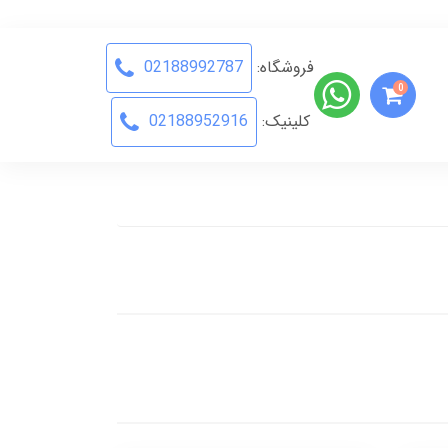
فروشگاه:
02188992787
0
کلینیک:
02188952916