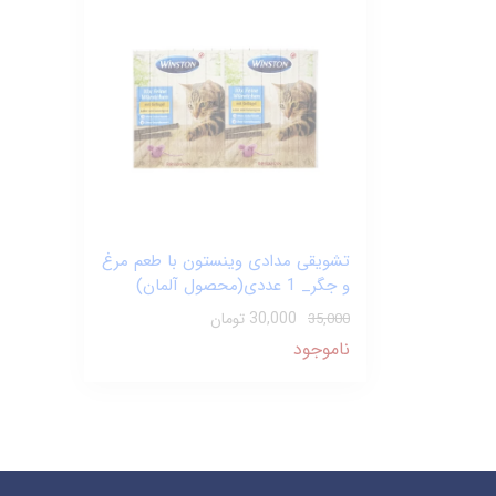
تشویقی مدادی وینستون با طعم مرغ
و جگر_ 1 عددی(محصول آلمان)
30,000 تومان
35,000
ناموجود