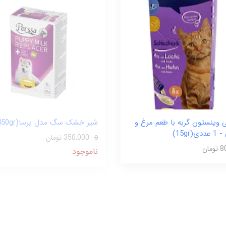
 وینستون گربه با طعم مرغ و
شیر خشک سگ مدل پرسا(450gr)
(15gr)
350,000 تومان
0
مان
ناموجود