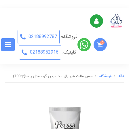
فروشگاه:
02188992787
0
کلینیک:
02188952916
خانه
فروشگاه
خمیر مالت هیر بال مخصوص گربه مدل پرسا(100gr)