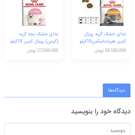
غذای خشک گربه رویال
عذای خشک بچه گربه
کنین هیرانداسکین10کیلو
(کیتن) رویال کنین 10کیلو
28,500,000 تومان
27,500,000 تومان
دیدگاه‌ها
دیدگاه خود را بنویسید