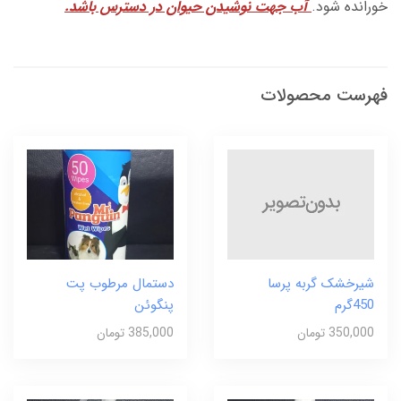
خورانده شود.
آب جهت نوشیدن حیوان در دسترس باشد.
فهرست محصولات
شیرخشک گربه پرسا
دستمال مرطوب پت
450گرم
پنگوئن
350,000 تومان
385,000 تومان