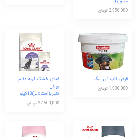
متنوع)
2,950,000 تومان
قرص تاپ تن سگ
غذای خشک گربه عقیم
رویال
1,900,000 تومان
کنین(استرلایز)10کیلو
27,500,000 تومان