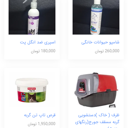
شامپو حیوانات خانگی
اسپری ضد انگل پت
260,000 تومان
180,000 تومان
ظرف ( خاک )دستشویی
قرص تاپ تن گربه
گربه مسقف جورج(رنگهای
1,950,000 تومان