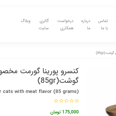
تماس
درباره
درخواست
گالری
وبلاگ
با ما
ما
همکاری
سایت
شت(85gr)
کنسرو پورینا گورمت مخصو
گوشت(85gr)
r cats with meat flavor (85 grams)
175,000
تومان