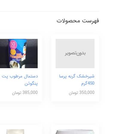
فهرست محصولات
شیرخشک گربه پرسا
دستمال مرطوب پت
450گرم
پنگوئن
350,000 تومان
385,000 تومان