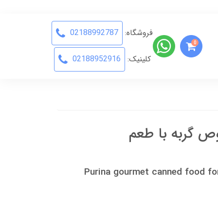
فروشگاه:
02188992787
0
کلینیک:
02188952916
ص گربه با طعم
Purina gourmet canned food fo