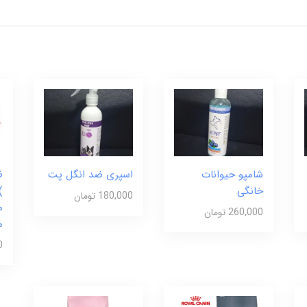
شامپو حیوانات
اسپری ضد انگل پت
ظ
خانگی
)
180,000 تومان
م
260,000 تومان
م
0