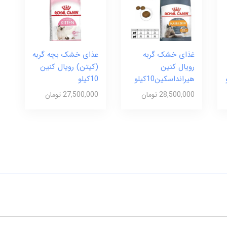
غذای خشک گربه
عذای خشک بچه گربه
رویال کنین
(کیتن) رویال کنین
هیرانداسکین10کیلو
10کیلو
28,500,000 تومان
27,500,000 تومان