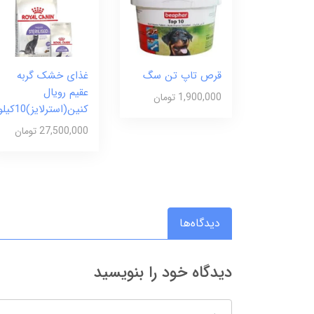
قرص تاپ تن سگ
غذای خشک گربه
عقیم رویال
1,900,000 تومان
کنین(استرلایز)10کیلو
27,500,000 تومان
دیدگاه‌ها
دیدگاه خود را بنویسید