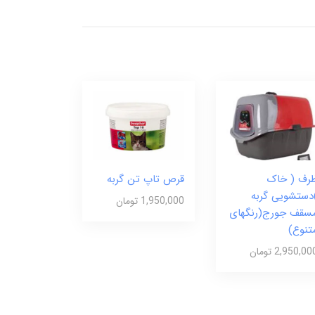
رف ( خاک
قرص تاپ تن گربه
دستشویی گربه
1,950,000 تومان
سقف جورج(رنگهای
تنوع)
2,950,00 تومان