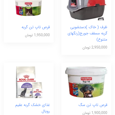
ظرف ( خاک )دستشویی
قرص تاپ تن گربه
گربه مسقف جورج(رنگهای
1,950,000 تومان
متنوع)
2,950,000 تومان
قرص تاپ تن سگ
غذای خشک گربه عقیم
رویال
1,900,000 تومان