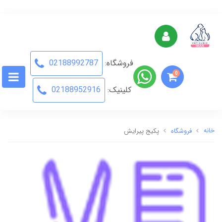
فروشگاه:
02188992787
0
کلینیک:
02188952916
خانه
فروشگاه
پکیج پیرایش