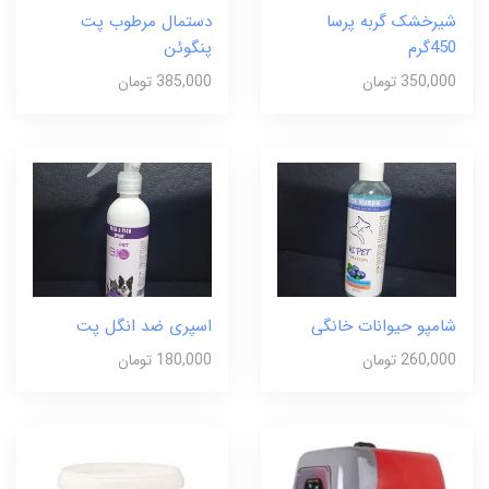
شیرخشک گربه پرسا
دستمال مرطوب پت
450گرم
پنگوئن
350,000 تومان
385,000 تومان
شامپو حیوانات خانگی
اسپری ضد انگل پت
260,000 تومان
180,000 تومان