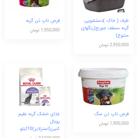
ظرف ( خاک )دستشویی
قرص تاپ تن گربه
گربه مسقف جورج(رنگهای
1,950,000 تومان
متنوع)
2,950,000 تومان
قرص تاپ تن سگ
غذای خشک گربه عقیم
رویال
1,900,000 تومان
کنین(استرلایز)10کیلو