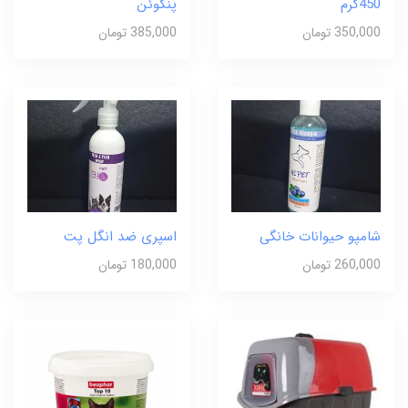
450گرم
پنگوئن
350,000 تومان
385,000 تومان
شامپو حیوانات خانگی
اسپری ضد انگل پت
260,000 تومان
180,000 تومان