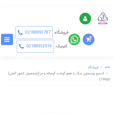
فروشگاه:
02188992787
0
کلینیک:
02188952916
خانه
فروشگاه
کنسرو وینستون سگ با طعم گوشت گوساله و مرغ(محصول کشور آلمان)
(150gr)