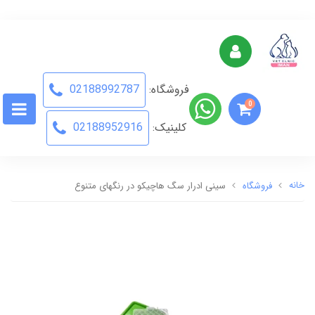
فروشگاه:
02188992787
0
کلینیک:
02188952916
خانه
فروشگاه
سینی ادرار سگ هاچیکو در رنگهای متنوع