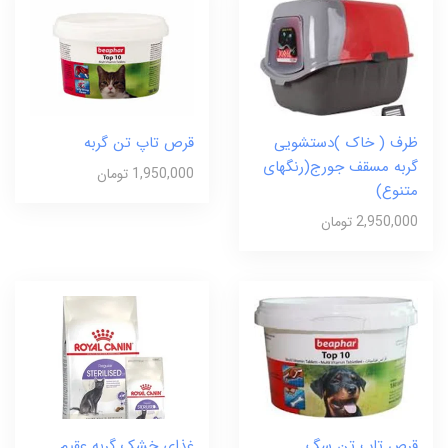
ظرف ( خاک )دستشویی
قرص تاپ تن گربه
گربه مسقف جورج(رنگهای
1,950,000 تومان
متنوع)
2,950,000 تومان
قرص تاپ تن سگ
غذای خشک گربه عقیم