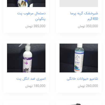
شیرخشک گربه پرسا
دستمال مرطوب پت
450گرم
پنگوئن
350,000 تومان
385,000 تومان
شامپو حیوانات خانگی
اسپری ضد انگل پت
260,000 تومان
180,000 تومان