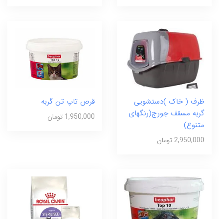
ظرف ( خاک )دستشویی
قرص تاپ تن گربه
گربه مسقف جورج(رنگهای
1,950,000 تومان
متنوع)
2,950,000 تومان