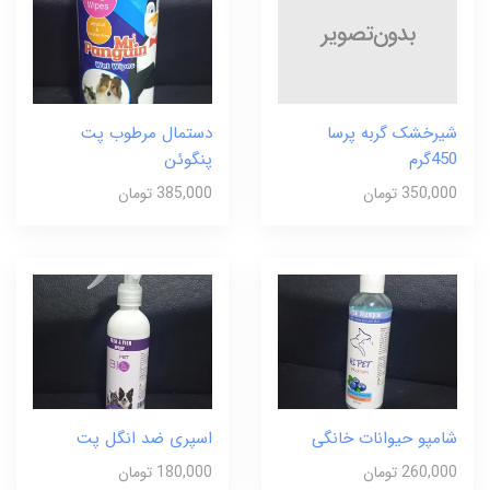
شیرخشک گربه پرسا
دستمال مرطوب پت
450گرم
پنگوئن
350,000 تومان
385,000 تومان
شامپو حیوانات خانگی
اسپری ضد انگل پت
260,000 تومان
180,000 تومان