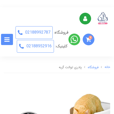
فروشگاه:
02188992787
0
کلینیک:
02188952916
خانه
فروشگاه
پادری توالت گربه