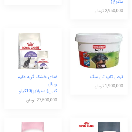
متنوع)
2,950,000 تومان
قرص تاپ تن سگ
غذای خشک گربه عقیم
رویال
1,900,000 تومان
کنین(استرلایز)10کیلو
27,500,000 تومان