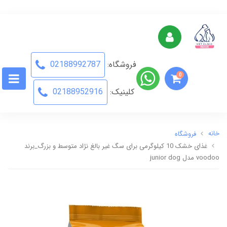
فروشگاه:
02188992787
0
کلینیک:
02188952916
خانه
فروشگاه
غذای خشک 10 کیلوگرمی برای سگ غیر بالغ نژاد متوسط و بزرگ_برند
voodoo مدل junior dog