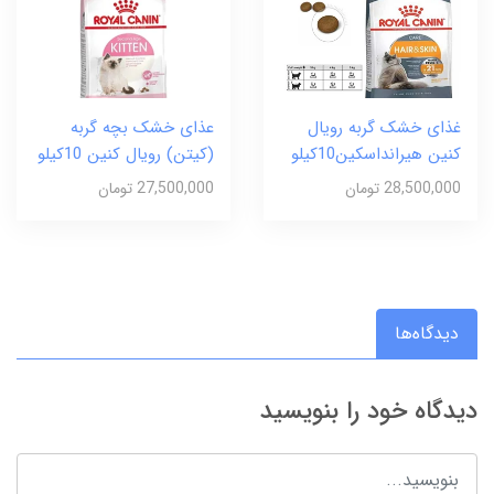
غذای خشک گربه رویال
عذای خشک بچه گربه
کنین هیرانداسکین10کیلو
(کیتن) رویال کنین 10کیلو
28,500,000 تومان
27,500,000 تومان
دیدگاه‌ها
دیدگاه خود را بنویسید