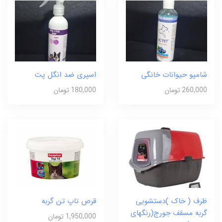
شامپو حیوانات خانگی
اسپری ضد انگل پت
260,000 تومان
180,000 تومان
ظرف ( خاک )دستشویی
قرص تاپ تن گربه
گربه مسقف جورج(رنگهای
1,950,000 تومان