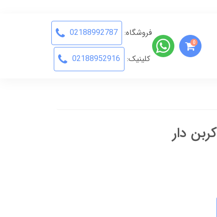
فروشگاه:
02188992787
0
کلینیک:
02188952916
بن دار