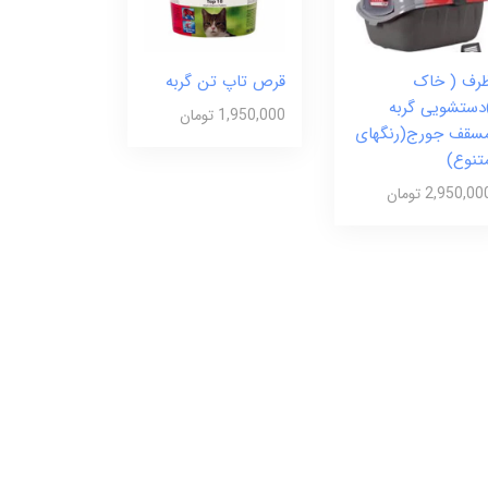
رف ( خاک
قرص تاپ تن گربه
دستشویی گربه
1,950,000 تومان
سقف جورج(رنگهای
تنوع)
2,950,00 تومان