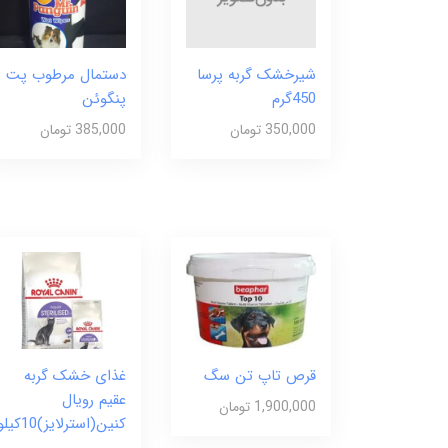
شیرخشک گربه پرسا
دستمال مرطوب پت
450گرم
پنگوئن
350,000 تومان
385,000 تومان
قرص تاپ تن سگ
غذای خشک گربه
عقیم رویال
1,900,000 تومان
کنین(استرلایز)10کیلو