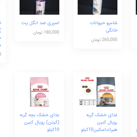
شامپو حیوانات
اسپری ضد انگل پت
ظ
خانگی
)
180,000 تومان
م
260,000 تومان
م
0
غذای خشک گربه
عذای خشک بچه گربه
رویال کنین
(کیتن) رویال کنین
هیرانداسکین10کیلو
10کیلو